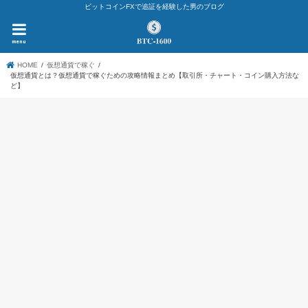
ビットコインFXで追証を経験した男のブログ
menu
HOME
仮想通貨で稼ぐ
仮想通貨とは？仮想通貨で稼ぐための攻略情報まとめ【取引所・チャート・コイン購入方法な
ど】