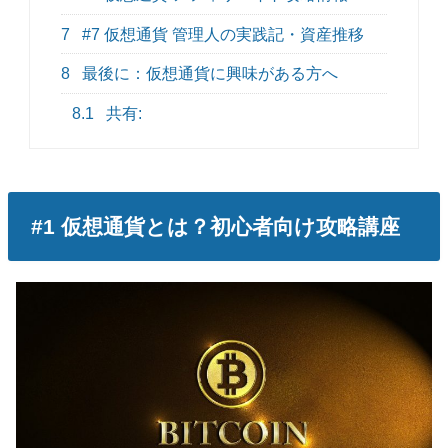
7
#7 仮想通貨 管理人の実践記・資産推移
8
最後に：仮想通貨に興味がある方へ
8.1
共有:
#1 仮想通貨とは？初心者向け攻略講座