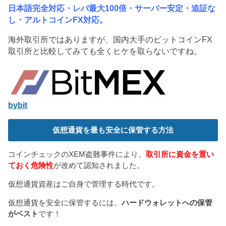
で
開
日本語完全対応・レバ最大100倍・サーバー安定・追証な
き
ま
し・アルトコインFX対応。
す
)
海外取引所ではありますが、国内大手のビットコインFX
取引所と比較してみても全くヒケを取らないですね。
bybit
仮想通貨を最も安全に保管する方法
コインチェックのXEM盗難事件により、
取引所に資金を置い
ておく危険性
が改めて認知されました。
仮想通貨資産はご自身で管理する時代です。
仮想通貨を安全に保管するには、
ハードウォレットへの保管
がベスト
です！