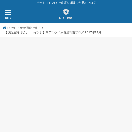
ビットコインFXで追証を経験した男のブログ
menu
HOME
仮想通貨で稼ぐ
【仮想通貨（ビットコイン）】リアルタイム資産報告ブログ 2017年11月