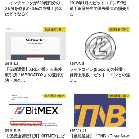
コインチェックが620億円分の
2018年1月のビットコインFX戦
XEMを盗まれ倒産の危機！お金
績！追証発生で過去最大の損失月
はどうなる？
に
仮想通貨で稼ぐ
仮想通貨で稼ぐ
2018.1.2
2017.7.13
【仮想通貨】XRBが買える海外
ライトコイン(litecoin)の特徴・
取引所「MERCATOX」の登録方
発行上限数・ビットコインとの違
法・送金…
い…
仮想通貨で稼ぐ
仮想通貨で稼ぐ
2017.11.14
2017.12.31
【仮想通貨取引所】BITMEXにビ
【仮想通貨】「TNB（Time New