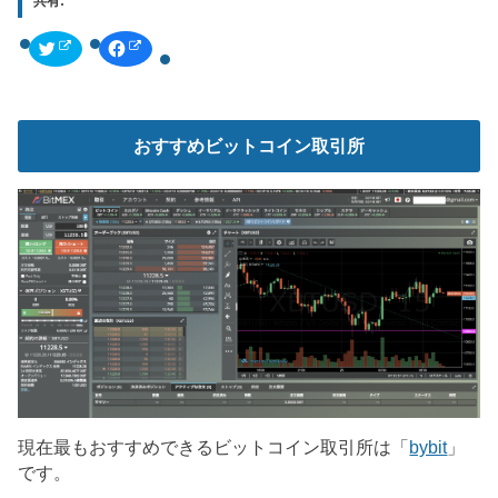
共有:
ク
F
リ
a
ッ
c
ク
e
し
b
て
o
T
o
w
k
おすすめビットコイン取引所
i
で
t
共
t
有
e
す
r
る
で
に
共
は
有
ク
(
リ
新
ッ
し
ク
い
し
ウ
て
ィ
く
ン
だ
ド
さ
ウ
い
で
(
開
新
き
し
ま
い
す
ウ
)
ィ
現在最もおすすめできるビットコイン取引所は「
bybit
」
ン
ド
です。
ウ