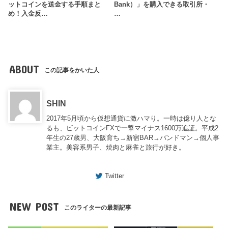
ットコインを送金する手順まと
Bank）」を購入できる取引所・
め！入金反…
…
ABOUT
この記事をかいた人
SHIN
2017年5月頃から仮想通貨に激ハマり。一時は億り人とな
るも、ビットコインFXで一撃マイナス1600万追証。平成2
年生の27歳男、大阪育ち→新宿BAR→バンドマン→個人事
業主。美容系男子、焼肉と麻雀と旅行が好き。
Twitter
NEW POST
このライターの最新記事