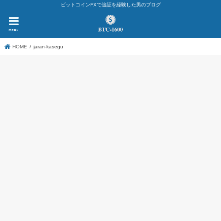
ビットコインFXで追証を経験した男のブログ
menu
HOME
jaran-kasegu