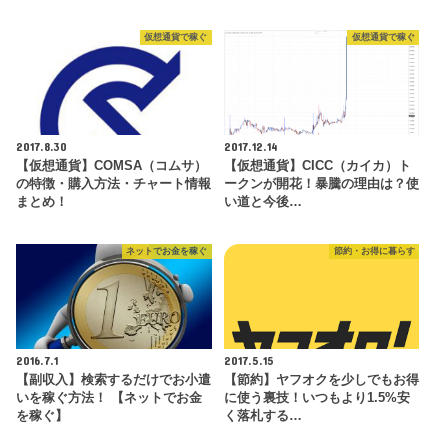
仮想通貨で稼ぐ
仮想通貨で稼ぐ
2017.8.30
2017.12.14
【仮想通貨】COMSA（コムサ）
【仮想通貨】CICC（カイカ）ト
の特徴・購入方法・チャート情報
ークンが開花！暴騰の理由は？使
まとめ！
い道と今後…
ネットでお金を稼ぐ
節約・お得に暮らす
2016.7.1
2017.5.15
【副収入】検索するだけでお小遣
【節約】ヤフオクを少しでもお得
いを稼ぐ方法！ 【ネットでお金
に使う裏技！いつもより1.5%安
を稼ぐ】
く落札する…