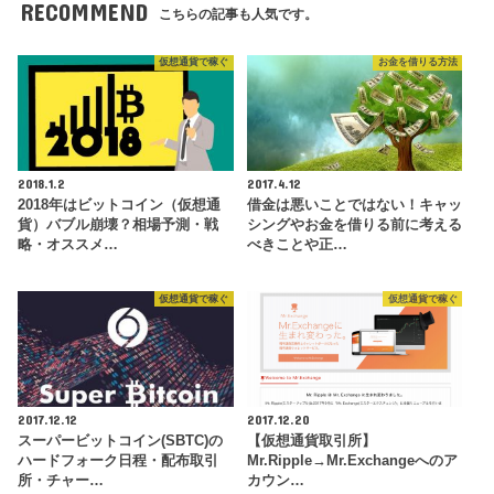
RECOMMEND
こちらの記事も人気です。
仮想通貨で稼ぐ
お金を借りる方法
2018.1.2
2017.4.12
2018年はビットコイン（仮想通
借金は悪いことではない！キャッ
貨）バブル崩壊？相場予測・戦
シングやお金を借りる前に考える
略・オススメ…
べきことや正…
仮想通貨で稼ぐ
仮想通貨で稼ぐ
2017.12.12
2017.12.20
スーパービットコイン(SBTC)の
【仮想通貨取引所】
ハードフォーク日程・配布取引
Mr.Ripple→Mr.Exchangeへのア
所・チャー…
カウン…