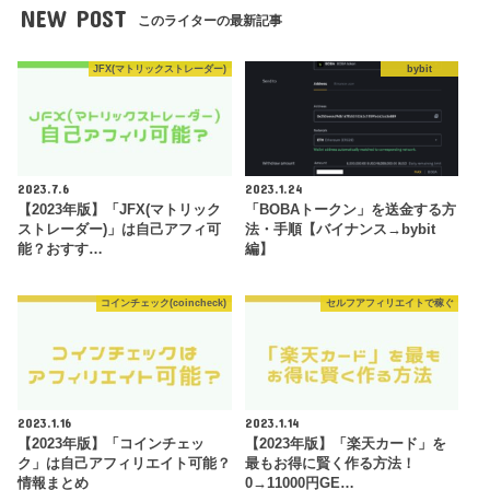
NEW POST
このライターの最新記事
JFX(マトリックストレーダー)
bybit
2023.7.6
2023.1.24
【2023年版】「JFX(マトリック
「BOBAトークン」を送金する方
ストレーダー)」は自己アフィ可
法・手順【バイナンス→bybit
能？おすす…
編】
コインチェック(coincheck)
セルフアフィリエイトで稼ぐ
2023.1.16
2023.1.14
【2023年版】「コインチェッ
【2023年版】「楽天カード」を
ク」は自己アフィリエイト可能？
最もお得に賢く作る方法！
情報まとめ
0→11000円GE…