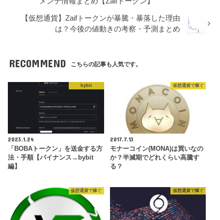
メンテ情報まとめ【Zaifトークン】
【仮想通貨】Zaifトークンが暴騰・暴落した理由
は？今後の値動きの考察・予測まとめ
RECOMMEND
こちらの記事も人気です。
bybit
仮想通貨で稼ぐ
2023.1.24
2017.7.13
「BOBAトークン」を送金する方
モナーコイン(MONA)は買いなの
法・手順【バイナンス→bybit
か？半減期でどれくらい高騰す
編】
る？
仮想通貨で稼ぐ
仮想通貨で稼ぐ