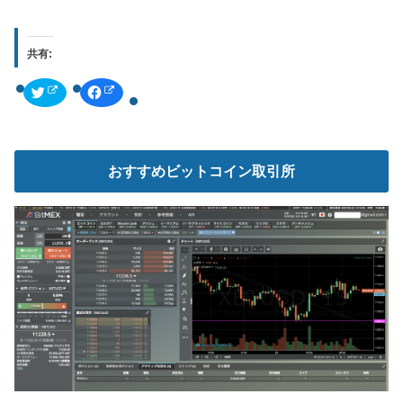
共有:
ク
F
リ
a
ッ
c
ク
e
し
b
て
o
T
o
w
k
おすすめビットコイン取引所
i
で
t
共
t
有
e
す
r
る
で
に
共
は
有
ク
(
リ
新
ッ
し
ク
い
し
ウ
て
ィ
く
ン
だ
ド
さ
ウ
い
で
(
開
新
き
し
ま
い
す
ウ