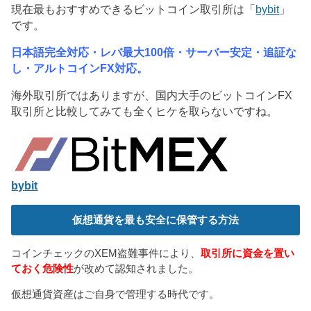
)
ィ
現在最もおすすめできるビットコイン取引所は「
bybit
」
ン
ド
です。
ウ
で
開
日本語完全対応・レバ最大100倍・サーバー安定・追証な
き
ま
し・アルトコインFX対応。
す
)
海外取引所ではありますが、国内大手のビットコインFX
取引所と比較してみても全くヒケを取らないですね。
bybit
仮想通貨を最も安全に保管する方法
コインチェックのXEM盗難事件により、
取引所に資金を置い
ておく危険性
が改めて認知されました。
仮想通貨資産はご自身で管理する時代です。