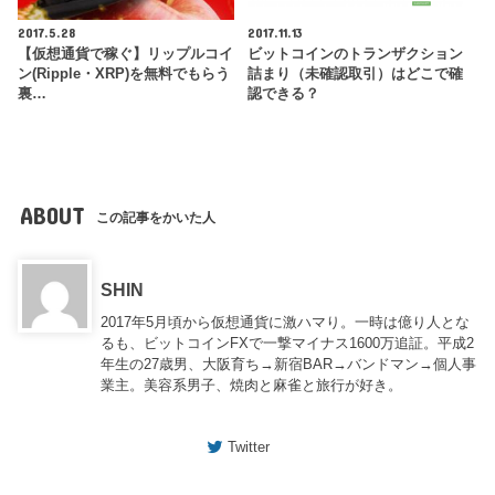
2017.5.28
2017.11.13
【仮想通貨で稼ぐ】リップルコイ
ビットコインのトランザクション
ン(Ripple・XRP)を無料でもらう
詰まり（未確認取引）はどこで確
裏…
認できる？
ABOUT
この記事をかいた人
SHIN
2017年5月頃から仮想通貨に激ハマり。一時は億り人とな
るも、ビットコインFXで一撃マイナス1600万追証。平成2
年生の27歳男、大阪育ち→新宿BAR→バンドマン→個人事
業主。美容系男子、焼肉と麻雀と旅行が好き。
Twitter