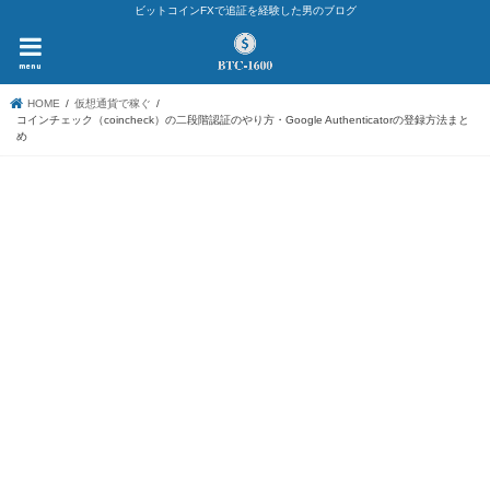
ビットコインFXで追証を経験した男のブログ
menu
HOME
仮想通貨で稼ぐ
コインチェック（coincheck）の二段階認証のやり方・Google Authenticatorの登録方法まと
め