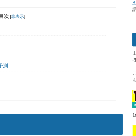
B
目次
[
非表示
]
予測