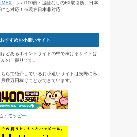
itMEX
：レバ100倍・追証なしのFX取引所。日本
語にも対応！※現在日本非対応
おすすめお小遣いサイト
山ほどあるポイントサイトの中で稼げるサイトは
ほんの一握りです。
こちらで紹介しているお小遣いサイトは実際に私
も月数万円稼ぐことができています。
1位：
モッピー