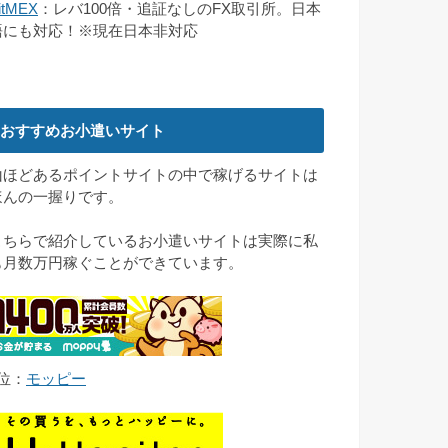
itMEX
：レバ100倍・追証なしのFX取引所。日本
語にも対応！※現在日本非対応
おすすめお小遣いサイト
山ほどあるポイントサイトの中で稼げるサイトは
ほんの一握りです。
こちらで紹介しているお小遣いサイトは実際に私
も月数万円稼ぐことができています。
1位：
モッピー