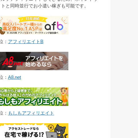
イトと同時並行でお小遣い稼ぎも可能です。
1位：
アフィリエイトB
2位：
A8.net
3位：
もしもアフィリエイト