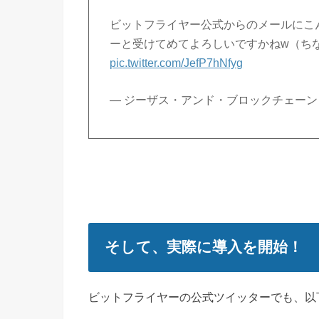
ビットフライヤー公式からのメールにこ
ーと受けてめてよろしいですかねw（ち
pic.twitter.com/JefP7hNfyg
— ジーザス・アンド・ブロックチェーン (@
そして、実際に導入を開始！
ビットフライヤーの公式ツイッターでも、以