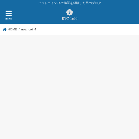
ビットコインFXで追証を経験した男のブログ
menu
HOME
noahcoin4