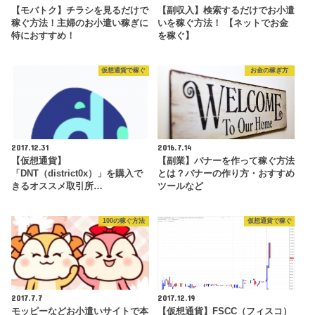
【モバトク】チラシを見るだけで
【副収入】検索するだけでお小遣
稼ぐ方法！主婦のお小遣い稼ぎに
いを稼ぐ方法！ 【ネットでお金
特におすすめ！
を稼ぐ】
仮想通貨で稼ぐ
お金の稼ぎ方
2017.12.31
2016.7.14
【仮想通貨】
【副業】バナーを作って稼ぐ方法
「DNT（district0x）」を購入で
とは？バナーの作り方・おすすめ
きるオススメ取引所…
ツールなど
100の稼ぐ方法
仮想通貨で稼ぐ
2017.7.7
2017.12.19
モッピーなどお小遣いサイトで本
【仮想通貨】FSCC（フィスコ）