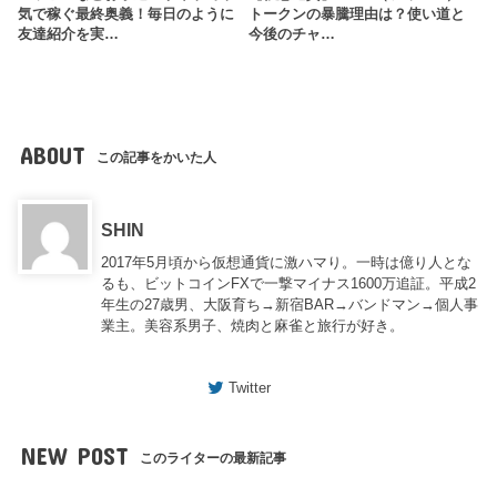
気で稼ぐ最終奥義！毎日のように
トークンの暴騰理由は？使い道と
友達紹介を実…
今後のチャ…
ABOUT
この記事をかいた人
SHIN
2017年5月頃から仮想通貨に激ハマり。一時は億り人とな
るも、ビットコインFXで一撃マイナス1600万追証。平成2
年生の27歳男、大阪育ち→新宿BAR→バンドマン→個人事
業主。美容系男子、焼肉と麻雀と旅行が好き。
Twitter
NEW POST
このライターの最新記事