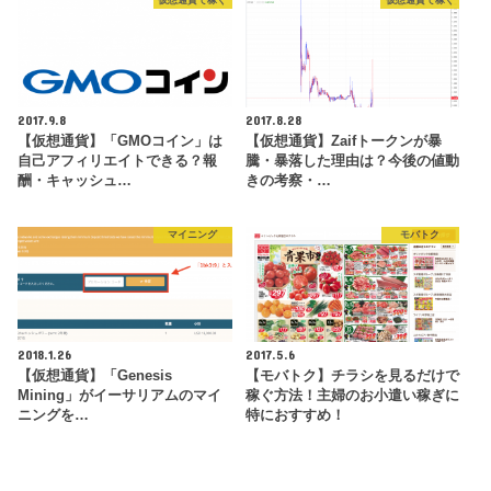
2017.9.8
2017.8.28
【仮想通貨】「GMOコイン」は
【仮想通貨】Zaifトークンが暴
自己アフィリエイトできる？報
騰・暴落した理由は？今後の値動
酬・キャッシュ…
きの考察・…
マイニング
モバトク
2018.1.26
2017.5.6
【仮想通貨】「Genesis
【モバトク】チラシを見るだけで
Mining」がイーサリアムのマイ
稼ぐ方法！主婦のお小遣い稼ぎに
ニングを…
特におすすめ！