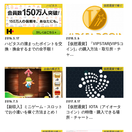
ハピタス
仮想通貨で稼ぐ
2016.5.17
2018.5.6
ハピタスの溜まったポイントを交
【仮想通貨】「VIPSTAR(VIPSコ
換・換金するまでの全手順！
イン)」の購入方法・取引所・チ
ャ…
お金の稼ぎ方
仮想通貨で稼ぐ
2016.7.5
2017.8.17
【副収入】ミニゲーム・スロット
【仮想通貨】IOTA（アイオータ
でお小遣いを稼ぐ方法まとめ！
コイン）の特徴・購入できる場
所・チャート…
仮想通貨で稼ぐ
仮想通貨で稼ぐ