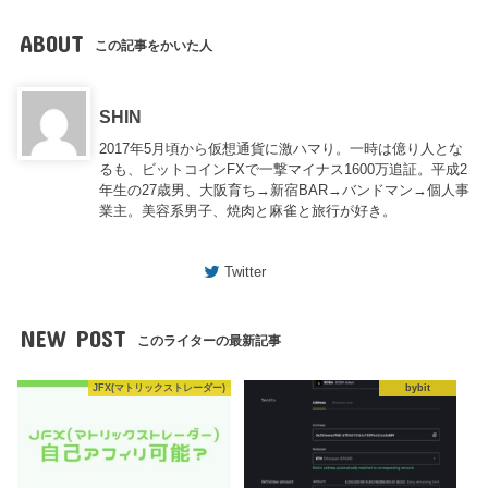
ABOUT
この記事をかいた人
SHIN
2017年5月頃から仮想通貨に激ハマり。一時は億り人とな
るも、ビットコインFXで一撃マイナス1600万追証。平成2
年生の27歳男、大阪育ち→新宿BAR→バンドマン→個人事
業主。美容系男子、焼肉と麻雀と旅行が好き。
Twitter
NEW POST
このライターの最新記事
JFX(マトリックストレーダー)
bybit