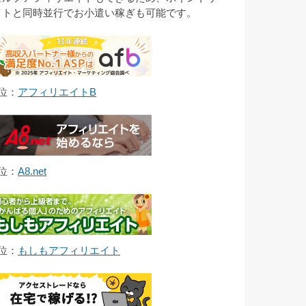
イトと同時並行でお小遣い稼ぎも可能です。
1位：
アフィリエイトB
2位：
A8.net
3位：
もしもアフィリエイト