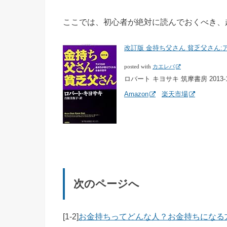
ここでは、初心者が絶対に読んでおくべき、
改訂版 金持ち父さん 貧乏父さん:
posted with
カエレバ
ロバート キヨサキ 筑摩書房 2013-1
Amazon
楽天市場
次のページへ
[1-2]
お金持ちってどんな人？お金持ちになる