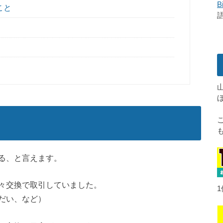
B
こと
る、と言えます。
々交換で取引していました。
だい、など）