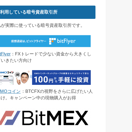
利用している暗号資産取引所
私が実際に使っている暗号資産取引所です。
tFlyer
：FXトレードで少ない資金から大きくし
ていきたい方向け
GMOコイン
：BTCFXの視野をさらに広げたい人
向け。キャンペーン中の現物購入がお得