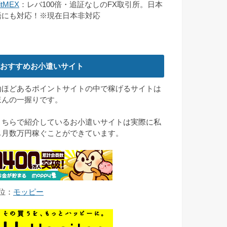
itMEX
：レバ100倍・追証なしのFX取引所。日本
語にも対応！※現在日本非対応
おすすめお小遣いサイト
山ほどあるポイントサイトの中で稼げるサイトは
ほんの一握りです。
こちらで紹介しているお小遣いサイトは実際に私
も月数万円稼ぐことができています。
1位：
モッピー