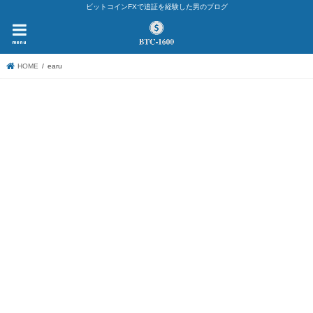
ビットコインFXで追証を経験した男のブログ
menu
HOME
earu