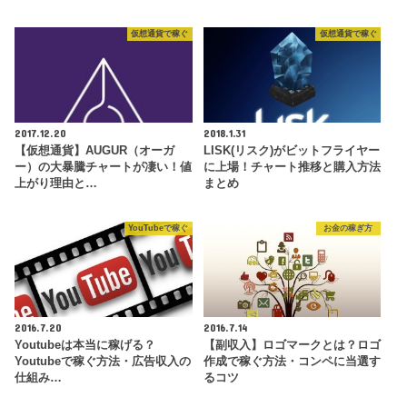
仮想通貨で稼ぐ
仮想通貨で稼ぐ
2017.12.20
2018.1.31
【仮想通貨】AUGUR（オーガ
LISK(リスク)がビットフライヤー
ー）の大暴騰チャートが凄い！値
に上場！チャート推移と購入方法
上がり理由と…
まとめ
YouTubeで稼ぐ
お金の稼ぎ方
2016.7.20
2016.7.14
Youtubeは本当に稼げる？
【副収入】ロゴマークとは？ロゴ
Youtubeで稼ぐ方法・広告収入の
作成で稼ぐ方法・コンペに当選す
仕組み…
るコツ