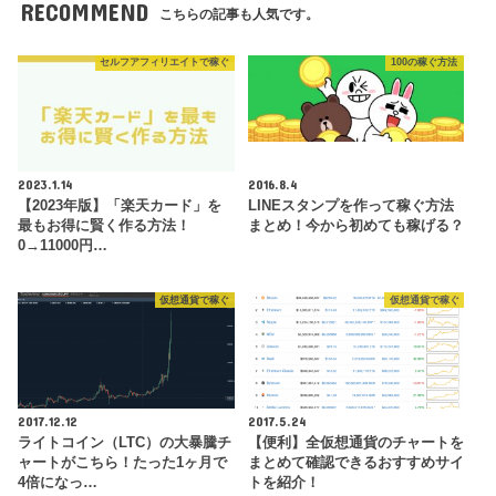
RECOMMEND
こちらの記事も人気です。
セルフアフィリエイトで稼ぐ
100の稼ぐ方法
2023.1.14
2016.8.4
【2023年版】「楽天カード」を
LINEスタンプを作って稼ぐ方法
最もお得に賢く作る方法！
まとめ！今から初めても稼げる？
0→11000円…
仮想通貨で稼ぐ
仮想通貨で稼ぐ
2017.12.12
2017.5.24
ライトコイン（LTC）の大暴騰チ
【便利】全仮想通貨のチャートを
ャートがこちら！たった1ヶ月で
まとめて確認できるおすすめサイ
4倍になっ…
トを紹介！