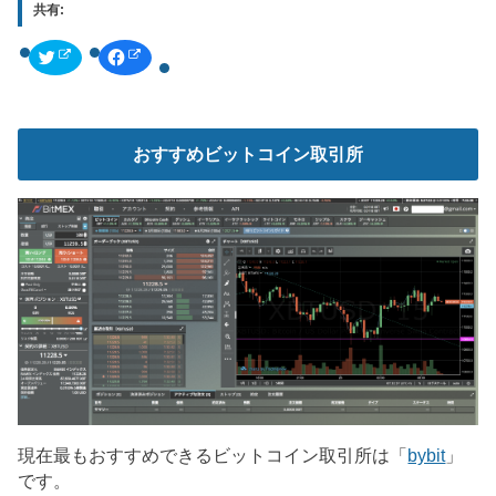
共有:
ク
F
リ
a
ッ
c
ク
e
し
b
て
o
T
o
w
k
おすすめビットコイン取引所
i
で
t
共
t
有
e
す
r
る
で
に
共
は
有
ク
(
リ
新
ッ
し
ク
い
し
ウ
て
ィ
く
ン
だ
ド
さ
ウ
い
で
(
開
新
き
し
ま
い
す
ウ
)
ィ
現在最もおすすめできるビットコイン取引所は「
bybit
」
ン
ド
です。
ウ