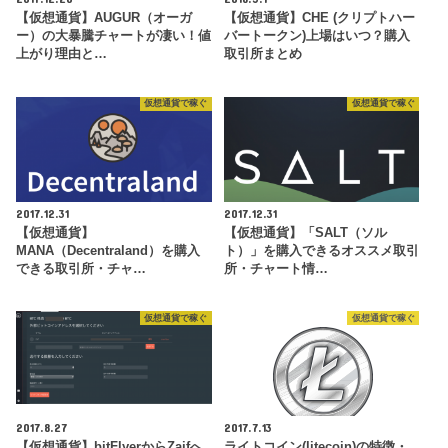
【仮想通貨】AUGUR（オーガ
【仮想通貨】CHE (クリプトハー
ー）の大暴騰チャートが凄い！値
バートークン)上場はいつ？購入
上がり理由と…
取引所まとめ
仮想通貨で稼ぐ
仮想通貨で稼ぐ
2017.12.31
2017.12.31
【仮想通貨】
【仮想通貨】「SALT（ソル
MANA（Decentraland）を購入
ト）」を購入できるオススメ取引
できる取引所・チャ…
所・チャート情…
仮想通貨で稼ぐ
仮想通貨で稼ぐ
2017.8.27
2017.7.13
【仮想通貨】bitFlyerからZaifへ
ライトコイン(litecoin)の特徴・