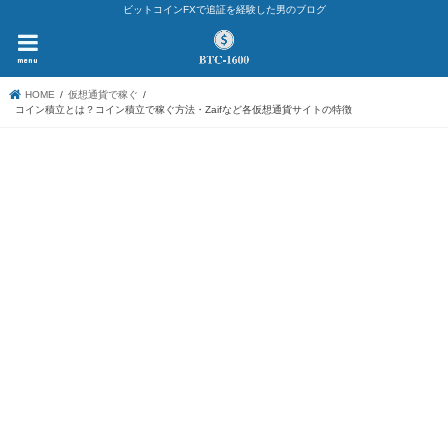
ビットコインFXで追証を経験した男のブログ
menu
HOME
仮想通貨で稼ぐ
コイン積立とは？コイン積立で稼ぐ方法・Zaifなど各仮想通貨サイトの特徴