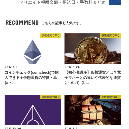
ィリエイト報酬金額・振込日・手数料まとめ
RECOMMEND
こちらの記事も人気です。
仮想通貨で稼ぐ
仮想通貨で稼ぐ
2017.6.9
2017.5.24
コインチェック(coincheck)で購
【初心者講座】仮想通貨とは？電
入できる全仮想通貨の特徴・単
子マネーとの違いや代表的な通貨
位・…
について【L…
仮想通貨で稼ぐ
仮想通貨で稼ぐ
2017.12.20
2018.5.7