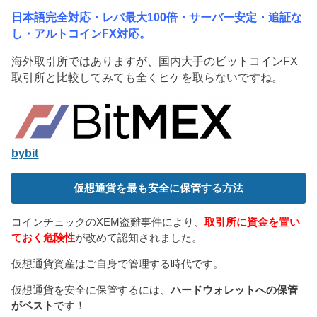
で
開
日本語完全対応・レバ最大100倍・サーバー安定・追証な
き
ま
し・アルトコインFX対応。
す
)
海外取引所ではありますが、国内大手のビットコインFX
取引所と比較してみても全くヒケを取らないですね。
bybit
仮想通貨を最も安全に保管する方法
コインチェックのXEM盗難事件により、
取引所に資金を置い
ておく危険性
が改めて認知されました。
仮想通貨資産はご自身で管理する時代です。
仮想通貨を安全に保管するには、
ハードウォレットへの保管
がベスト
です！