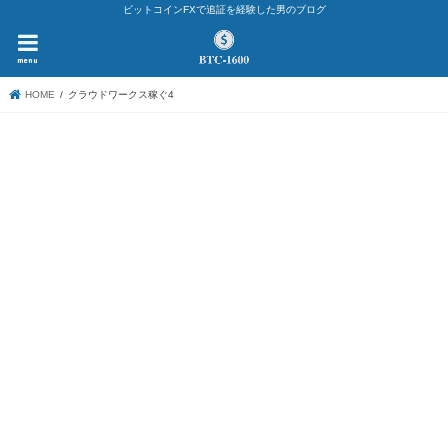
ビットコインFXで追証を経験した男のブログ
menu
HOME
クラウドワークス稼ぐ4