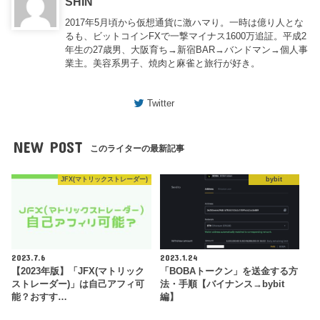
SHIN
2017年5月頃から仮想通貨に激ハマり。一時は億り人とな
るも、ビットコインFXで一撃マイナス1600万追証。平成2
年生の27歳男、大阪育ち→新宿BAR→バンドマン→個人事
業主。美容系男子、焼肉と麻雀と旅行が好き。
Twitter
NEW POST
このライターの最新記事
JFX(マトリックストレーダー)
bybit
2023.7.6
2023.1.24
【2023年版】「JFX(マトリック
「BOBAトークン」を送金する方
ストレーダー)」は自己アフィ可
法・手順【バイナンス→bybit
能？おすす…
編】