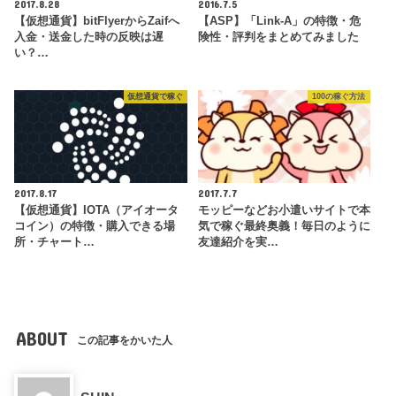
2017.8.28
2016.7.5
【仮想通貨】bitFlyerからZaifへ
【ASP】「Link-A」の特徴・危
入金・送金した時の反映は遅
険性・評判をまとめてみました
い？…
仮想通貨で稼ぐ
100の稼ぐ方法
2017.8.17
2017.7.7
【仮想通貨】IOTA（アイオータ
モッピーなどお小遣いサイトで本
コイン）の特徴・購入できる場
気で稼ぐ最終奥義！毎日のように
所・チャート…
友達紹介を実…
ABOUT
この記事をかいた人