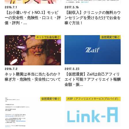
2016.7.1
2017.5.16
【お小遣いサイトNO.1】モッピ
【副収入】クリニックの無料カウ
ーの安全性・危険性・口コミ・評
ンセリングを受けるだけでお金を
価・評判・…
稼ぐ方法！
ネットでお金を稼ぐ
仮想通貨で稼ぐ
2016.7.2
2017.5.23
ネット懸賞は本当に当たるのか？
【仮想通貨】Zaifは自己アフィリ
稼ぎ方・危険性・安全性について
エイト可能？アフィリエイト報酬
金額・振…
仮想通貨で稼ぐ
ASP（アフィリエイトサービスプロバイダ）