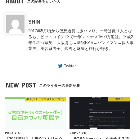
ABOUT
この記事をかいた人
SHIN
2017年5月頃から仮想通貨に激ハマり。一時は億り人とな
るも、ビットコインFXで一撃マイナス1600万追証。平成2
年生の27歳男、大阪育ち→新宿BAR→バンドマン→個人事
業主。美容系男子、焼肉と麻雀と旅行が好き。
Twitter
NEW POST
このライターの最新記事
JFX(マトリックストレーダー)
bybit
2023.7.6
2023.1.24