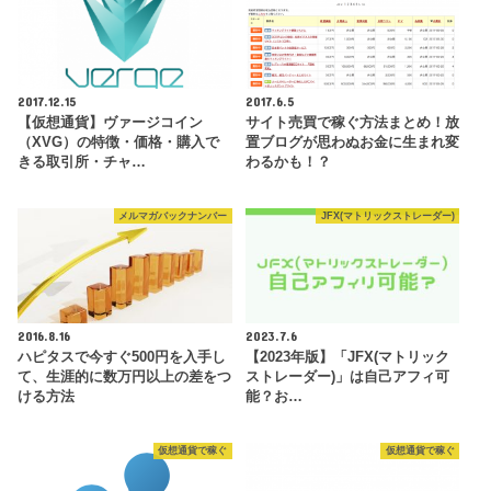
2017.12.15
2017.6.5
【仮想通貨】ヴァージコイン
サイト売買で稼ぐ方法まとめ！放
（XVG）の特徴・価格・購入で
置ブログが思わぬお金に生まれ変
きる取引所・チャ…
わるかも！？
メルマガバックナンバー
JFX(マトリックストレーダー)
2016.8.16
2023.7.6
ハピタスで今すぐ500円を入手し
【2023年版】「JFX(マトリック
て、生涯的に数万円以上の差をつ
ストレーダー)」は自己アフィ可
ける方法
能？お…
仮想通貨で稼ぐ
仮想通貨で稼ぐ