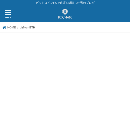
ビットコインFXで追証を経験した男のブログ
menu
HOME
bitflyer-ETH