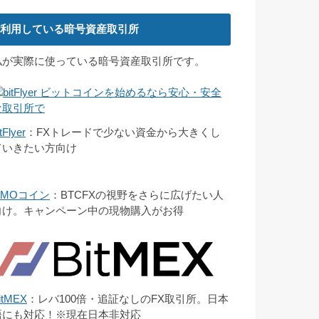
利用している暗号資産取引所
私が実際に使っている暗号資産取引所です。
tFlyer
：FXトレードで少ない資金から大きくし
ていきたい方向け
GMOコイン
：BTCFXの視野をさらに広げたい人
向け。キャンペーン中の現物購入がお得
itMEX
：レバ100倍・追証なしのFX取引所。日本
語にも対応！※現在日本非対応