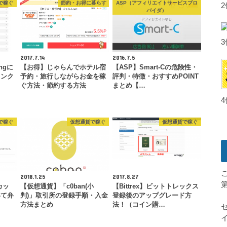
で稼ぐ
節約・お得に暮らす
ASP（アフィリエイトサービスプロ
バイダ）
2017.7.14
2016.7.5
ngに
【お得】じゃらんでホテル宿
【ASP】Smart-Cの危険性・
ランク
予約・旅行しながらお金を稼
評判・特徴・おすすめPOINT
ぐ方法・節約する方法
まとめ【…
で稼ぐ
仮想通貨で稼ぐ
仮想通貨で稼ぐ
2018.1.25
2017.8.27
カッ
【仮想通貨】「c0ban(小
【Bittrex】ビットトレックス
いて弁
判)」取引所の登録手順・入金
登録後のアップグレード方
。
方法まとめ
法！（コイン購…