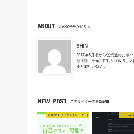
ABOUT
この記事をかいた人
SHIN
2017年5月頃から仮想通貨に激
万追証。平成2年生の27歳男、
雀と旅行が好き。
NEW POST
このライターの最新記事
JFX(マトリックストレーダー)
bybi