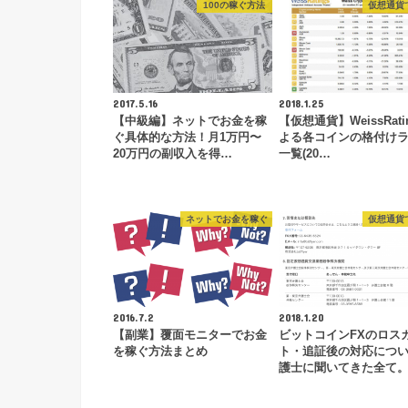
100の稼ぐ方法
仮想通貨
2017.5.16
2018.1.25
【中級編】ネットでお金を稼
【仮想通貨】WeissRati
ぐ具体的な方法！月1万円〜
よる各コインの格付け
20万円の副収入を得…
一覧(20…
ネットでお金を稼ぐ
仮想通貨
2016.7.2
2018.1.20
【副業】覆面モニターでお金
ビットコインFXのロス
を稼ぐ方法まとめ
ト・追証後の対応につ
護士に聞いてきた全て