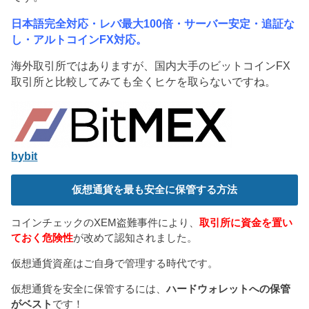
ウ
で
開
日本語完全対応・レバ最大100倍・サーバー安定・追証な
き
ま
し・アルトコインFX対応。
す
)
海外取引所ではありますが、国内大手のビットコインFX
取引所と比較してみても全くヒケを取らないですね。
bybit
仮想通貨を最も安全に保管する方法
コインチェックのXEM盗難事件により、
取引所に資金を置い
ておく危険性
が改めて認知されました。
仮想通貨資産はご自身で管理する時代です。
仮想通貨を安全に保管するには、
ハードウォレットへの保管
がベスト
です！