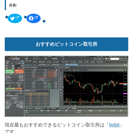
共有:
ク
F
リ
a
ッ
c
ク
e
し
b
て
o
T
o
w
k
おすすめビットコイン取引所
i
で
t
共
t
有
e
す
r
る
で
に
共
は
有
ク
(
リ
新
ッ
し
ク
い
し
ウ
て
ィ
く
ン
だ
ド
さ
ウ
い
で
(
開
新
き
し
ま
い
す
ウ
)
ィ
現在最もおすすめできるビットコイン取引所は「
bybit
」
ン
ド
です。