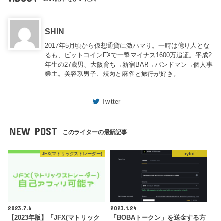
SHIN
2017年5月頃から仮想通貨に激ハマり。一時は億り人とな
るも、ビットコインFXで一撃マイナス1600万追証。平成2
年生の27歳男、大阪育ち→新宿BAR→バンドマン→個人事
業主。美容系男子、焼肉と麻雀と旅行が好き。
Twitter
NEW POST
このライターの最新記事
JFX(マトリックストレーダー)
bybit
2023.7.6
2023.1.24
【2023年版】「JFX(マトリック
「BOBAトークン」を送金する方