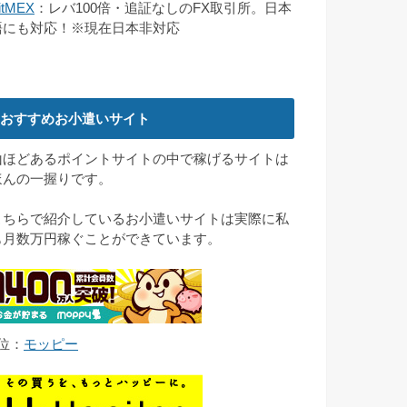
itMEX
：レバ100倍・追証なしのFX取引所。日本
語にも対応！※現在日本非対応
おすすめお小遣いサイト
山ほどあるポイントサイトの中で稼げるサイトは
ほんの一握りです。
こちらで紹介しているお小遣いサイトは実際に私
も月数万円稼ぐことができています。
1位：
モッピー