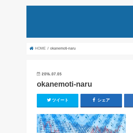
HOME
okanemoti-naru
2016.07.05
okanemoti-naru
ツイート
シェア