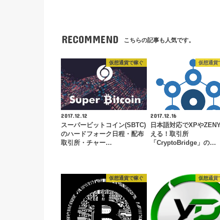
RECOMMEND
こちらの記事も人気です。
仮想通貨で稼ぐ
仮想通貨
2017.12.12
2017.12.16
スーパービットコイン(SBTC)
日本語対応でXPやZEN
のハードフォーク日程・配布
える！取引所
取引所・チャー…
「CryptoBridge」の…
仮想通貨で稼ぐ
仮想通貨