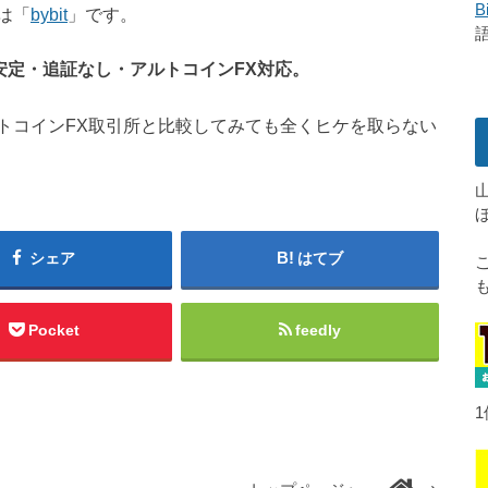
B
は「
bybit
」です。
安定・追証なし・アルトコインFX対応。
トコインFX取引所と比較してみても全くヒケを取らない
シェア
はてブ
Pocket
feedly