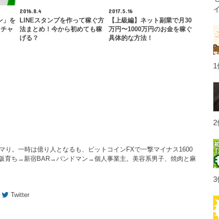
2016.8.4
2017.5.16
ン」を
LINEスタンプを作って稼ぐ方
【上級編】ネット副業で月30
・チャ
法まとめ！今から初めても稼
万円〜1000万円のお金を稼ぐ
げる？
具体的な方法！
ハマり。一時は億り人となるも、ビットコインFXで一撃マイナス1600
大阪育ち→新宿BAR→バンドマン→個人事業主。美容系男子、焼肉と麻
Twitter