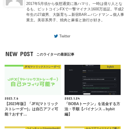
2017年5月頃から仮想通貨に激ハマり。一時は億り人とな
るも、ビットコインFXで一撃マイナス1600万追証。平成2
年生の27歳男、大阪育ち→新宿BAR→バンドマン→個人事
業主。美容系男子、焼肉と麻雀と旅行が好き。
Twitter
NEW POST
このライターの最新記事
JFX(マトリックストレーダー)
bybit
2023.7.6
2023.1.24
【2023年版】「JFX(マトリック
「BOBAトークン」を送金する方
ストレーダー)」は自己アフィ可
法・手順【バイナンス→bybit
能？おすす…
編】
コインチェック(coincheck)
セルフアフィリエイトで稼ぐ