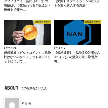
アフィリエイト会社（ASP）の
【節約】スプラトゥーン2のソフ
報酬はいつ支払われる？振込日・
トを安く購入する方法！
最低支払額一…
仮想通貨で稼ぐ
仮想通貨で稼ぐ
2017.5.24
2018.5.6
仮想通貨（ビットコイン）に危険
【仮想通貨】「NANJ COIN(なん
性はないのか？メリットやデメリ
Jコイン)」の購入方法・取引所・
ットについて…
将…
ABOUT
この記事をかいた人
SHIN