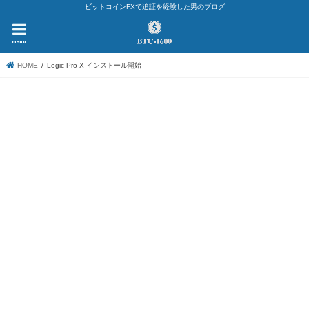
ビットコインFXで追証を経験した男のブログ
menu
HOME
Logic Pro X インストール開始