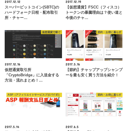
2017.12.12
2017.12.19
スーパービットコイン(SBTC)の
【仮想通貨】FSCC（フィスコ）
ハードフォーク日程・配布取引
トークンの暴騰理由は？使い道と
所・チャー…
今後のチャ…
仮想通貨で稼ぐ
節約・お得に暮らす
2017.12.16
2017.5.16
仮想通貨取引所
【節約】チャップアップシャンプ
「CryptoBridge」に入送金する
ーを最も安く買う方法を紹介！
方法・流れまとめ！…
ASP（アフィリエイトサービスプロバイダ）
節約・お得に暮らす
2017.5.14
2017.6.5