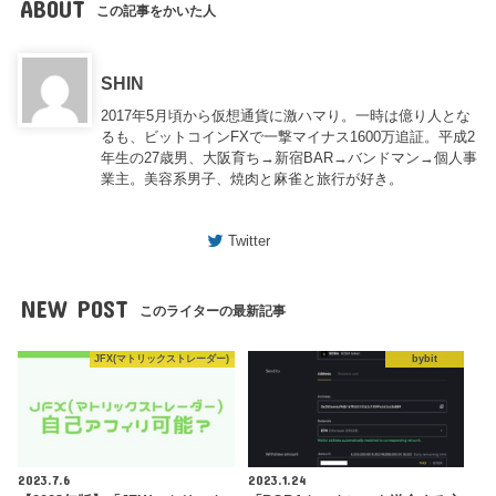
ABOUT
この記事をかいた人
SHIN
2017年5月頃から仮想通貨に激ハマり。一時は億り人とな
るも、ビットコインFXで一撃マイナス1600万追証。平成2
年生の27歳男、大阪育ち→新宿BAR→バンドマン→個人事
業主。美容系男子、焼肉と麻雀と旅行が好き。
Twitter
NEW POST
このライターの最新記事
JFX(マトリックストレーダー)
bybit
2023.7.6
2023.1.24