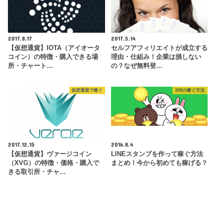
2017.8.17
2017.5.14
【仮想通貨】IOTA（アイオータ
セルフアフィリエイトが成立する
コイン）の特徴・購入できる場
理由・仕組み！企業は損しない
所・チャート…
の？なぜ無料登…
仮想通貨で稼ぐ
100の稼ぐ方法
2017.12.15
2016.8.4
【仮想通貨】ヴァージコイン
LINEスタンプを作って稼ぐ方法
（XVG）の特徴・価格・購入で
まとめ！今から初めても稼げる？
きる取引所・チャ…