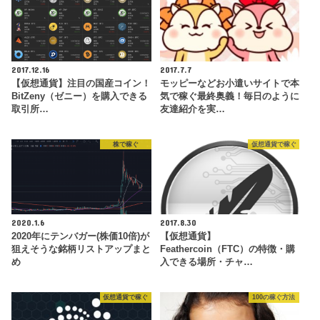
2017.12.16
2017.7.7
【仮想通貨】注目の国産コイン！
モッピーなどお小遣いサイトで本
BitZeny（ゼニー）を購入できる
気で稼ぐ最終奥義！毎日のように
取引所…
友達紹介を実…
株で稼ぐ
仮想通貨で稼ぐ
2020.1.6
2017.8.30
2020年にテンバガー(株価10倍)が
【仮想通貨】
狙えそうな銘柄リストアップまと
Feathercoin（FTC）の特徴・購
め
入できる場所・チャ…
仮想通貨で稼ぐ
100の稼ぐ方法