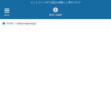
ビットコインFXで追証を経験した男のブログ
menu
HOME
bitflyer-lightning2