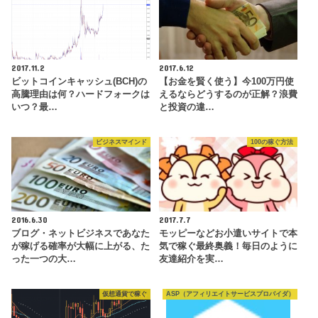
2017.11.2
2017.6.12
ビットコインキャッシュ(BCH)の
【お金を賢く使う】今100万円使
高騰理由は何？ハードフォークは
えるならどうするのが正解？浪費
いつ？最…
と投資の違…
ビジネスマインド
100の稼ぐ方法
2016.6.30
2017.7.7
ブログ・ネットビジネスであなた
モッピーなどお小遣いサイトで本
が稼げる確率が大幅に上がる、た
気で稼ぐ最終奥義！毎日のように
った一つの大…
友達紹介を実…
仮想通貨で稼ぐ
ASP（アフィリエイトサービスプロバイダ）