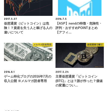
2017.5.27
2016.7.5
仮想通貨（ビットコイン）は危
【ASP】nendの特徴・危険性・
険！？資産を失う人と稼げる人の
評判・おすすめPOINTまとめ
違いについて
【アフィ…
メルマガ読者専用
仮想通貨で稼ぐ
2016.8.1
2017.5.24
ゲーム特化ブログの2016年7月の
主要仮想通貨「ビットコイン
収入公開 ※メルマガ読者専用
(BTC)」とは？誰が作った？価値
の変遷につい…