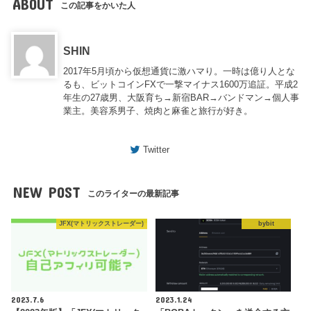
ABOUT
この記事をかいた人
SHIN
2017年5月頃から仮想通貨に激ハマり。一時は億り人とな
るも、ビットコインFXで一撃マイナス1600万追証。平成2
年生の27歳男、大阪育ち→新宿BAR→バンドマン→個人事
業主。美容系男子、焼肉と麻雀と旅行が好き。
Twitter
NEW POST
このライターの最新記事
JFX(マトリックストレーダー)
bybit
2023.7.6
2023.1.24