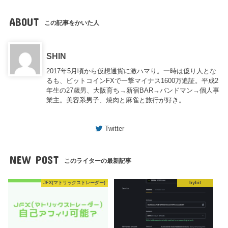
ABOUT
この記事をかいた人
SHIN
2017年5月頃から仮想通貨に激ハマり。一時は億り人とな
るも、ビットコインFXで一撃マイナス1600万追証。平成2
年生の27歳男、大阪育ち→新宿BAR→バンドマン→個人事
業主。美容系男子、焼肉と麻雀と旅行が好き。
Twitter
NEW POST
このライターの最新記事
JFX(マトリックストレーダー)
bybit