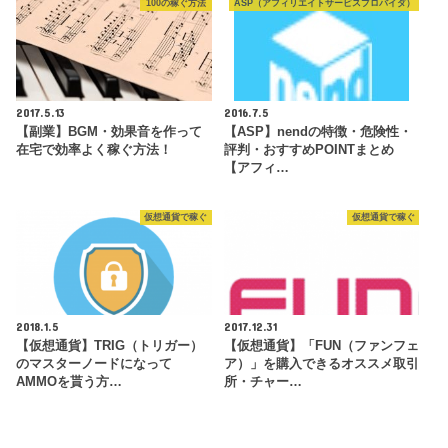
100の稼ぐ方法
ASP（アフィリエイトサービスプロバイダ）
2017.5.13
2016.7.5
【副業】BGM・効果音を作って
【ASP】nendの特徴・危険性・
在宅で効率よく稼ぐ方法！
評判・おすすめPOINTまとめ
【アフィ…
仮想通貨で稼ぐ
仮想通貨で稼ぐ
2018.1.5
2017.12.31
【仮想通貨】TRIG（トリガー）
【仮想通貨】「FUN（ファンフェ
のマスターノードになって
ア）」を購入できるオススメ取引
AMMOを貰う方…
所・チャー…