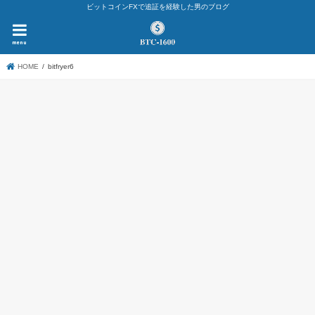
ビットコインFXで追証を経験した男のブログ
menu
HOME
bitfryer6