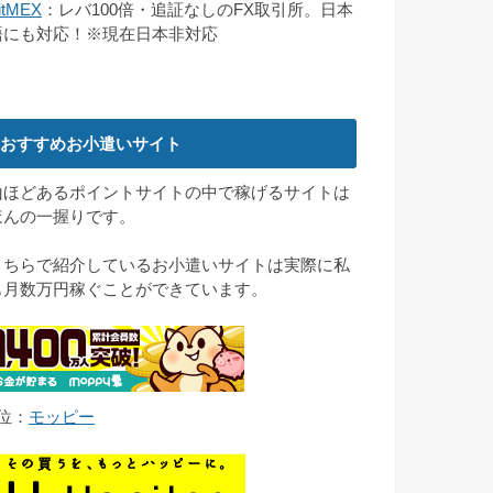
itMEX
：レバ100倍・追証なしのFX取引所。日本
語にも対応！※現在日本非対応
おすすめお小遣いサイト
山ほどあるポイントサイトの中で稼げるサイトは
ほんの一握りです。
こちらで紹介しているお小遣いサイトは実際に私
も月数万円稼ぐことができています。
1位：
モッピー