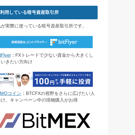
利用している暗号資産取引所
私が実際に使っている暗号資産取引所です。
tFlyer
：FXトレードで少ない資金から大きくし
ていきたい方向け
GMOコイン
：BTCFXの視野をさらに広げたい人
向け。キャンペーン中の現物購入がお得