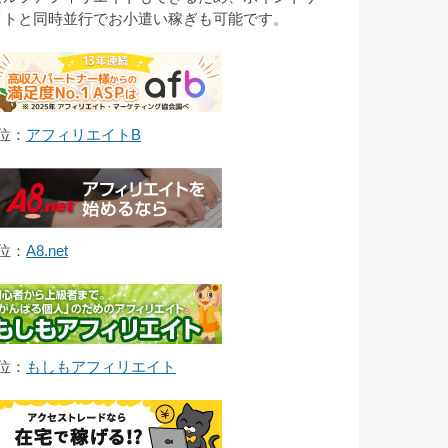
イトと同時並行でお小遣い稼ぎも可能です。
1位：
アフィリエイトB
2位：
A8.net
3位：
もしもアフィリエイト