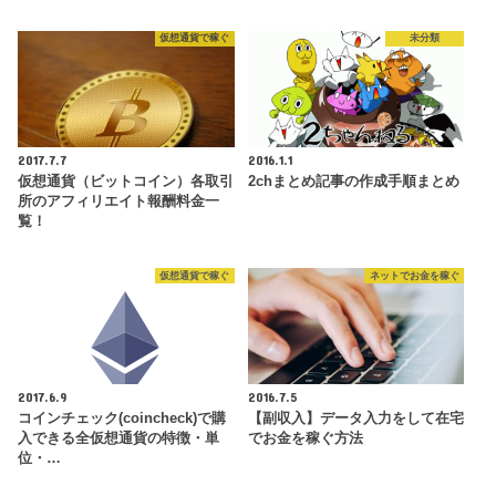
仮想通貨で稼ぐ
未分類
2017.7.7
2016.1.1
仮想通貨（ビットコイン）各取引
2chまとめ記事の作成手順まとめ
所のアフィリエイト報酬料金一
覧！
仮想通貨で稼ぐ
ネットでお金を稼ぐ
2017.6.9
2016.7.5
コインチェック(coincheck)で購
【副収入】データ入力をして在宅
入できる全仮想通貨の特徴・単
でお金を稼ぐ方法
位・…