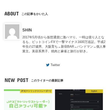
ABOUT
この記事をかいた人
SHIN
2017年5月頃から仮想通貨に激ハマり。一時は億り人とな
るも、ビットコインFXで一撃マイナス1600万追証。平成2
年生の27歳男、大阪育ち→新宿BAR→バンドマン→個人事
業主。美容系男子、焼肉と麻雀と旅行が好き。
Twitter
NEW POST
このライターの最新記事
JFX(マトリックストレーダー)
bybit