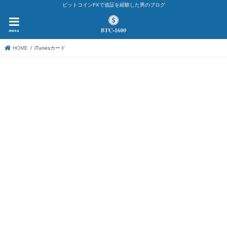
ビットコインFXで追証を経験した男のブログ
menu
HOME
iTunesカード