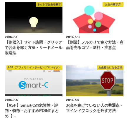
ネットでお金を稼ぐ
お金の稼ぎ方
2016.7.1
2016.7.14
【副収入】サイト訪問・クリック
【副業】メルカリで稼ぐ方法・商
でお金を稼ぐ方法・リードメール
品を売るコツ・送料・注意点
攻略法
ASP（アフィリエイトサービスプロバイダ）
お金持ちになる方法
2016.7.5
2016.7.5
【ASP】Smart-Cの危険性・評
お金を稼げていない人の共通点・
判・特徴・おすすめPOINTまと
マインドブロックを外す方法
め【…